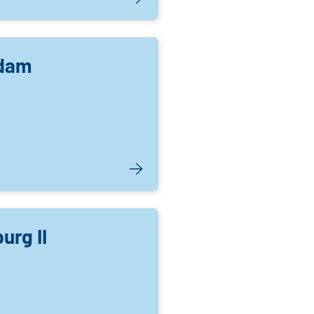
sdam
rg II