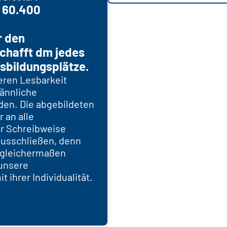
d 60.400
r den
chafft dm jedes
sbildungsplätze.
eren Lesbarkeit
männliche
den. Die abgebildeten
r an alle
er Schreibweise
ausschließen, denn
n gleichermaßen
unsere
 ihrer Individualität.