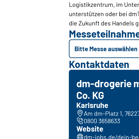
Logistikzentrum, im Unter
unterstützen oder bei dmT
die Zukunft des Handels g
Messeteilnahm
Bitte Messe auswählen
Kontaktdaten
dm-drogerie 
Co. KG
Karlsruhe
Am dm-Platz 1, 7622
0800 3658633
Website
dm-jobs.de/dein-ber