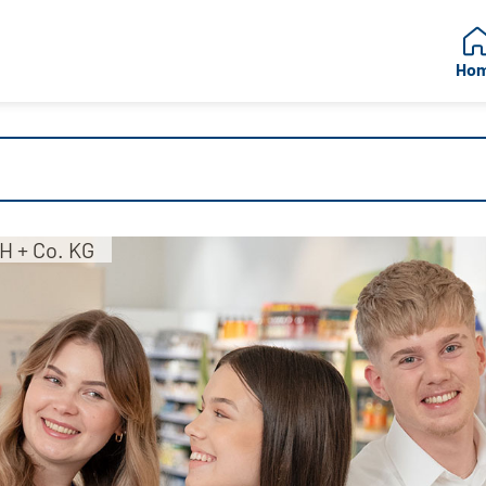
Ho
H + Co. KG