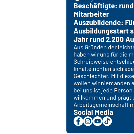
Beschäftigte: run
Mitarbeiter
Auszubildende: Fü
Ausbildungsstart s
Jahr rund 2.200 Au
Aus Gründen der leicht
haben wir uns für die 
Schreibweise entschie
Inhalte richten sich abe
Geschlechter. Mit dies
wollen wir niemanden 
bei uns ist jede Perso
willkommen und prägt 
Arbeitsgemeinschaft mit
Social Media