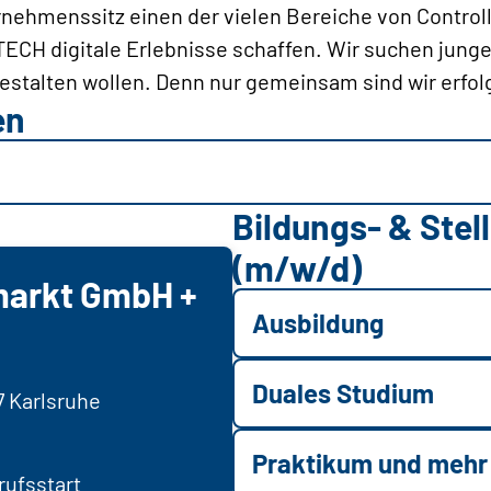
nehmenssitz einen der vielen Bereiche von Controll
ECH digitale Erlebnisse schaffen. Wir suchen jung
estalten wollen. Denn nur gemeinsam sind wir erfol
en
Bildungs- & Ste
(m/w/d)
markt GmbH +
Ausbildung
Duales Studium
7 Karlsruhe
Praktikum und mehr
ufsstart