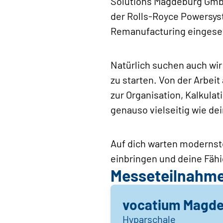
Solutions Magdeburg GmbH
der Rolls-Royce Powersyst
Remanufacturing eingese
Natürlich suchen auch wir 
zu starten. Von der Arbe
zur Organisation, Kalkula
genauso vielseitig wie de
Auf dich warten modernste
einbringen und deine Fähi
Messeteilnahm
vocatium Magde
Hyparschale