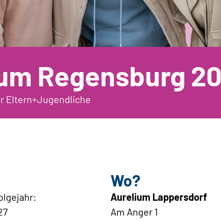
um Regensburg 2
r Eltern+Jugendliche
Wo?
olgejahr:
Aurelium Lappersdorf
27
Am Anger 1