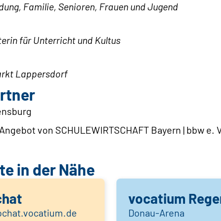
ldung, Familie, Senioren, Frauen und Jugend
rin für Unterricht und Kultus
arkt Lappersdorf
rtner
ensburg
 Angebot von SCHULEWIRTSCHAFT Bayern | bbw e. V
e in der Nähe
chat
vocatium Rege
eochat.vocatium.de
Donau-Arena